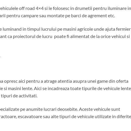
hiculele off road 4×4 si le folosesc in drumetii pentru iluminare i
onarii pentru campare sau montate pe barci de agrement etc.
re luminand in timpul lucrului pe masini agricole unde ajuta fermier
nt ca proiectorul de lucru poate fi alimentat de la orice vehicul si
>
ma opresc aici pentru a atrage atentia asupra unei game din oferta
e si masini lente. Aici se incadreaza toate tipurile de vehicule lente
 tipuri de activitati.
pecializate pe anumite lucrari deosebite. Aceste vehicule sunt
ractoare, escavatoare sau alte tipuri de vehicule utilizate in diferit