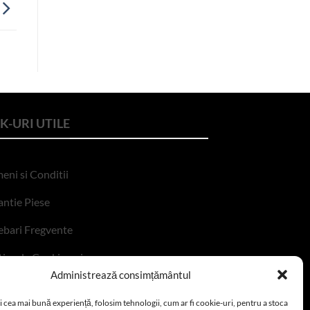
K-URI UTILE
eni si Conditii
ntie Piese
ebari Fregvente
tica de Cookie-uri
Administrează consimțământul
tica de confidentialitate
i cea mai bună experiență, folosim tehnologii, cum ar fi cookie-uri, pentru a stoca