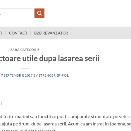
TI
CONTACT
B2B REVANZATORI
FĂRĂ CATEGORIE
ctoare utile dupa lasarea serii
N
7 SEPTEMBRIE 2017
BY
STRENGER ER-POL
 diferite marimi sau functii ce pot fi cumparate si montate pe vehic
t ajuta pe drum, dupa lasarea serii. Acum ca am intrat in toamna, s
i carosabilului este mai mare.