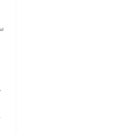
n
ul
,
e