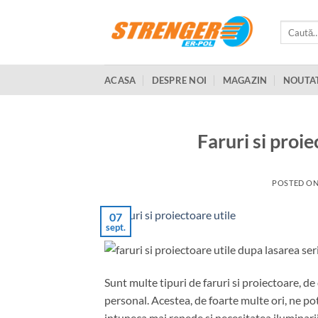
Skip
to
Caută
după:
content
ACASA
DESPRE NOI
MAGAZIN
NOUTA
Faruri si proie
POSTED O
07
sept.
Sunt multe tipuri de faruri si proiectoare, de
personal. Acestea, de foarte multe ori, ne po
intuneca mai repede si necesitatea iluminari