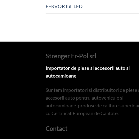
FERVOR full LED
Strenger Er-Pol srl
Importator de piese si accesorii auto si
autocamioane
Suntem importatori si distribuitori de piese 
accesorii auto pentru autovehicule si
autocamioane. produse de calitate superioa
cu Certificat European de Calitate.
Contact