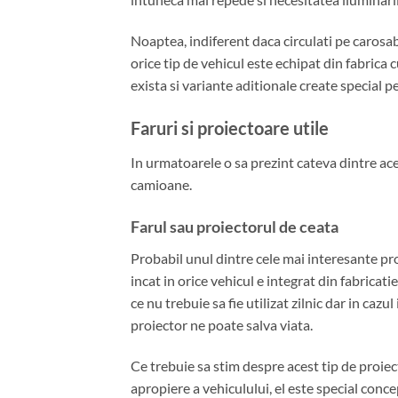
Noaptea, indiferent daca circulati pe carosabil
orice tip de vehicul este echipat din fabrica c
exista si variante aditionale create special p
Faruri si proiectoare utile
In urmatoarele o sa prezint cateva dintre ace
camioane.
Farul sau proiectorul de ceata
Probabil unul dintre cele mai interesante pr
incat in orice vehicul e integrat din fabricati
ce nu trebuie sa fie utilizat zilnic dar in ca
proiector ne poate salva viata.
Ce trebuie sa stim despre acest tip de proiec
apropiere a vehiculului, el este special conc