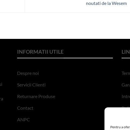
noutati de la Wesem
INFORMATII UTILE
LIN
Despre noi
Term
si
Servicii Clienti
Gara
Returnare Produse
Intr
ra
Contact
Poli
ANPC
Poli
Pentru a ofer