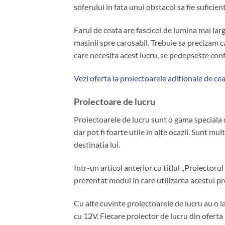
soferului in fata unui obstacol sa fie suficien
Farul de ceata are fascicol de lumina mai lar
masinii spre carosabil. Trebuie sa precizam ca
care necesita acest lucru, se pedepseste conf
Vezi oferta la proiectoarele aditionale de ce
Proiectoare de lucru
Proiectoarele de lucru sunt o gama speciala
dar pot fi foarte utile in alte ocazii. Sunt mu
destinatia lui.
Intr-un articol anterior cu titlul „Proiector
prezentat modul in care utilizarea acestui pro
Cu alte cuvinte proiectoarele de lucru au o l
cu 12V. Fiecare proiector de lucru din oferta 