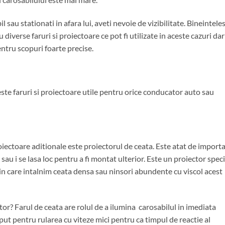
 sau stationati in afara lui, aveti nevoie de vizibilitate. Bineinteles
u diverse faruri si proiectoare ce pot fi utilizate in aceste cazuri dar
entru scopuri foarte precise.
ste faruri si proiectoare utile pentru orice conducator auto sau
oiectoare aditionale este proiectorul de ceata. Este atat de import
e sau i se lasa loc pentru a fi montat ulterior. Este un proiector speci
zul in care intalnim ceata densa sau ninsori abundente cu viscol acest
tor? Farul de ceata are rolul de a ilumina carosabilul in imediata
eput pentru rularea cu viteze mici pentru ca timpul de reactie al