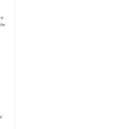
ta
ile
ul