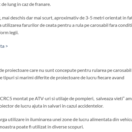
t de lung in caz de franare.
g, mai deschis dar mai scurt, aproximativ de 3-5 metri orientat in fa
 utilizarea farurilor de ceata pentru a rula pe carosabil fara conditi
orm legii.
ata >
 de proiectoare care nu sunt concepute pentru rularea pe carosabil
lte tipuri si marimi diferite de proiectoare de lucru fiecare avand
ul CRC5 montat pe ATV-uri si utilaje de pompieri, salveaza vieti” am
iector de lucru ajuta in salvari in cazul accidentelor.
arga utilizare in iluminarea unei zone de lucru alimentata din vehic
noastra poate fi utilizat in diverse scopuri.