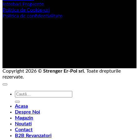
Intrebari Fregvente
Politica de Cookie-uri
Politica de confidentialitate
Copyright 2026 ©
Strenger Er-Pol srl.
Toate drepturile
rezervate.
Caută
după:
Acasa
Despre Noi
Magazin
Noutati
Contact
B2B Revanzatori