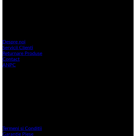
Strenger Francisc: 0722 393 777.
Bancos Onisor: 0727 313 084.
Rigan Csaba: 0742 167 084.
Informatii utile
Despre noi
Servicii Clienti
Returnare Produse
Contact
ANPC
LINK-URI UTILE
Termeni si Conditii
Garantie Piese