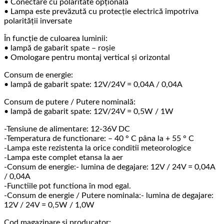
• Conectare cu polaritate opțională
• Lampa este prevăzută cu protecție electrică împotriva
polarității inversate
În funcție de culoarea luminii:
• lampă de gabarit spate – roșie
• Omologare pentru montaj vertical și orizontal
Consum de energie:
• lampă de gabarit spate: 12V/24V = 0,04A / 0,04A
Consum de putere / Putere nominală:
• lampă de gabarit spate: 12V/24V = 0,5W / 1W
-Tensiune de alimentare: 12-36V DC
-Temperatura de functionare: – 40 ° C pâna la + 55 ° C
-Lampa este rezistenta la orice conditii meteorologice
-Lampa este complet etansa la aer
-Consum de energie:- lumina de degajare: 12V / 24V = 0,04A
/ 0,04A
-Functiile pot functiona în mod egal.
-Consum de energie / Putere nominala:- lumina de degajare:
12V / 24V = 0,5W / 1,0W
Cod magazinare si producator: