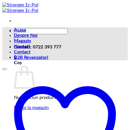
Skip
to
content
Acasa
Caută
Despre Noi
după:
Magazin
Noutati
Contact: 0722 393 777
Contact
0
B2B Revanzatori
Coș
Nu ai niciun produs în coș.
Înapoi la magazin