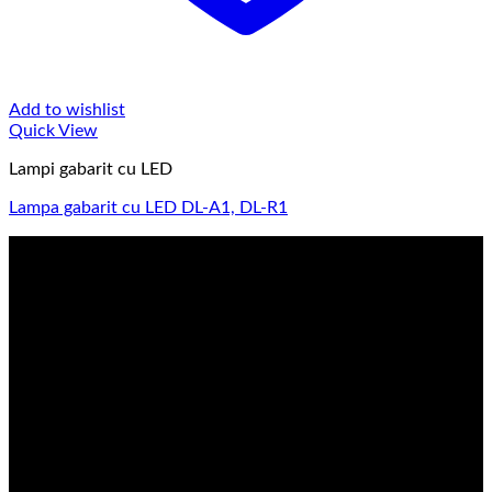
Add to wishlist
Quick View
Lampi gabarit cu LED
Lampa gabarit cu LED DL-A1, DL-R1
Strenger Er-Pol srl
Importator de piese si accesorii auto si autocamioane
Suntem importatori si distribuitori de piese si accesorii auto
pentru autovehicule si autocamioane. produse de calitate
superioara cu Certificat European de Calitate.
Contact