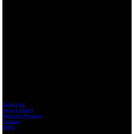
Strenger Er-Pol srl
Importator de piese si accesorii auto si autocamioane
Suntem importatori si distribuitori de piese si accesorii auto
pentru autovehicule si autocamioane. produse de calitate
superioara cu Certificat European de Calitate.
Contact
Strenger Francisc: 0722 393 777.
Bancos Onisor: 0727 313 084.
Rigan Csaba: 0742 167 084.
Informatii utile
Despre noi
Servicii Clienti
Returnare Produse
Contact
ANPC