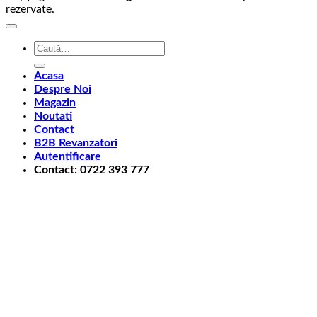
rezervate.
Caută
după:
Acasa
Despre Noi
Magazin
Noutati
Contact
B2B Revanzatori
Autentificare
Contact: 0722 393 777