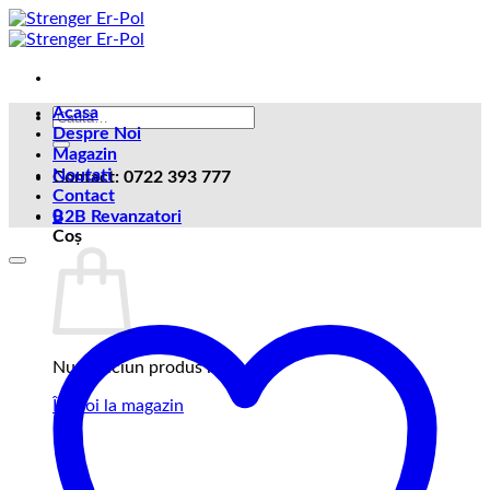
Skip
to
content
Acasa
Caută
Despre Noi
după:
Magazin
Noutati
Contact: 0722 393 777
Contact
0
B2B Revanzatori
Coș
Nu ai niciun produs în coș.
Înapoi la magazin