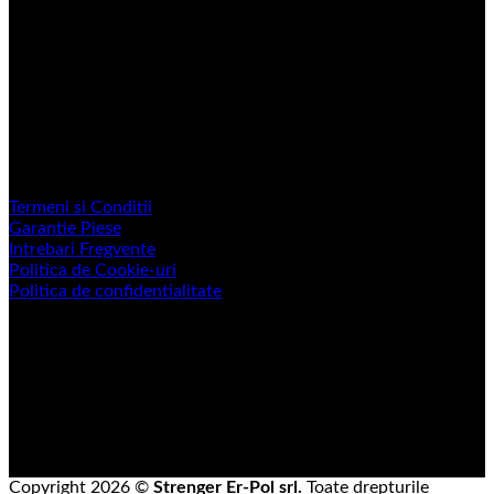
LINK-URI UTILE
Termeni si Conditii
Garantie Piese
Intrebari Fregvente
Politica de Cookie-uri
Politica de confidentialitate
Copyright 2026 ©
Strenger Er-Pol srl.
Toate drepturile