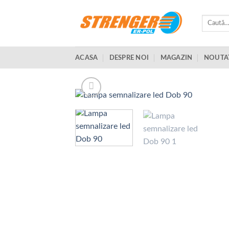
Skip
to
Caută
după:
content
ACASA
DESPRE NOI
MAGAZIN
NOUTA