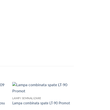
 to
Add to
LAMPI SEMNALIZARE
list
wishlist
rosu
Lampa combinata spate LT-90 Promot