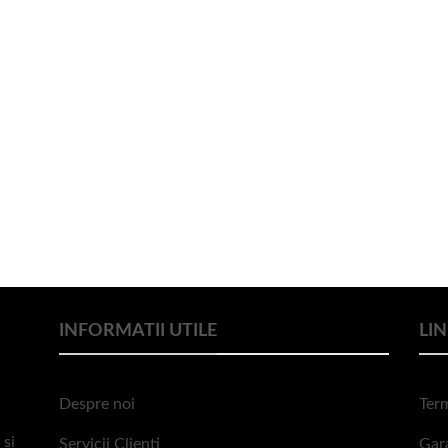
INFORMATII UTILE
LIN
Despre noi
Term
 si
Servicii Clienti
Gar