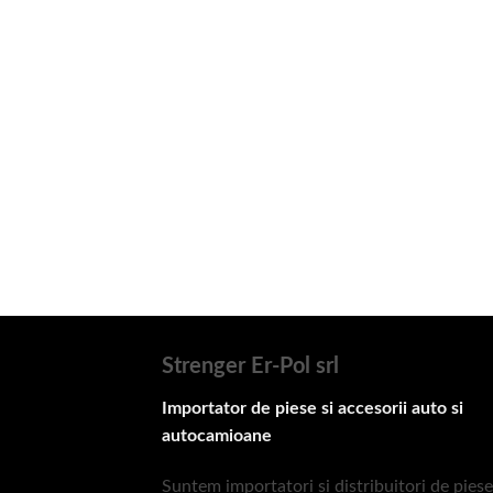
Strenger Er-Pol srl
Importator de piese si accesorii auto si
autocamioane
Suntem importatori si distribuitori de piese