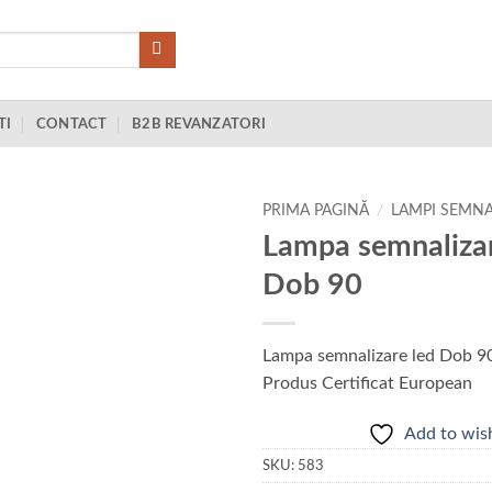
TI
CONTACT
B2B REVANZATORI
PRIMA PAGINĂ
/
LAMPI SEMNA
Lampa semnalizar
Add to
Dob 90
wishlist
Lampa semnalizare led Dob 9
Produs Certificat European
Add to wish
SKU:
583