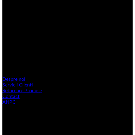
Suntem importatori si distribuitori de piese si accesorii auto
pentru autovehicule si autocamioane. produse de calitate
superioara cu Certificat European de Calitate.
Contact
Strenger Francisc: 0722 393 777.
Bancos Onisor: 0727 313 084.
Rigan Csaba: 0742 167 084.
Informatii utile
Despre noi
Servicii Clienti
Returnare Produse
Contact
ANPC