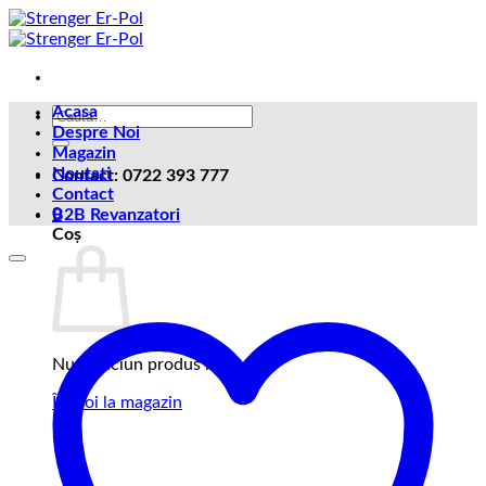
Skip
to
content
Acasa
Caută
Despre Noi
după:
Magazin
Noutati
Contact: 0722 393 777
Contact
0
B2B Revanzatori
Coș
Nu ai niciun produs în coș.
Înapoi la magazin