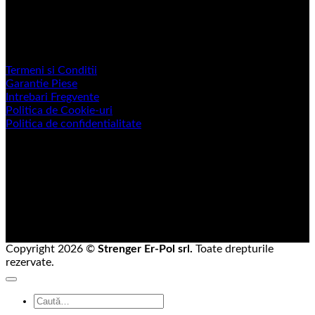
LINK-URI UTILE
Termeni si Conditii
Garantie Piese
Intrebari Fregvente
Politica de Cookie-uri
Politica de confidentialitate
Copyright 2026 ©
Strenger Er-Pol srl.
Toate drepturile
rezervate.
Caută
după: